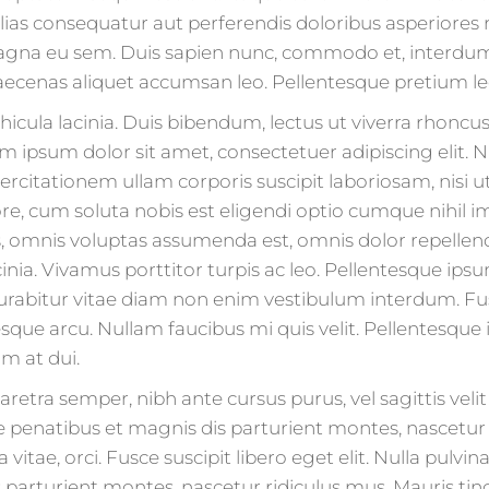
lias consequatur aut perferendis doloribus asperiores r
agna eu sem. Duis sapien nunc, commodo et, interdum sus
ecenas aliquet accumsan leo. Pellentesque pretium lect
cula lacinia. Duis bibendum, lectus ut viverra rhoncus,
rem ipsum dolor sit amet, consectetuer adipiscing elit. 
citationem ullam corporis suscipit laboriosam, nisi 
, cum soluta nobis est eligendi optio cumque nihil i
 omnis voluptas assumenda est, omnis dolor repellen
nia. Vivamus porttitor turpis ac leo. Pellentesque ipsu
urabitur vitae diam non enim vestibulum interdum. Fus
ntesque arcu. Nullam faucibus mi quis velit. Pellentesqu
um at dui.
haretra semper, nibh ante cursus purus, vel sagittis veli
e penatibus et magnis dis parturient montes, nascetur r
vitae, orci. Fusce suscipit libero eget elit. Nulla pulvi
parturient montes, nascetur ridiculus mus. Mauris tinc