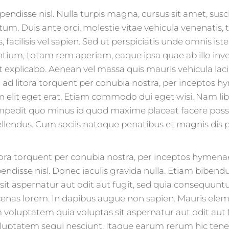
endisse nisl. Nulla turpis magna, cursus sit amet, suscip
tum. Duis ante orci, molestie vitae vehicula venenatis, 
, facilisis vel sapien. Sed ut perspiciatis unde omnis is
um, totam rem aperiam, eaque ipsa quae ab illo invent
t explicabo. Aenean vel massa quis mauris vehicula laci
qu ad litora torquent per conubia nostra, per inceptos
m elit eget erat. Etiam commodo dui eget wisi. Nam l
 impedit quo minus id quod maxime placeat facere pos
llendus. Cum sociis natoque penatibus et magnis dis 
litora torquent per conubia nostra, per inceptos hymen
pendisse nisl. Donec iaculis gravida nulla. Etiam biben
it aspernatur aut odit aut fugit, sed quia consequunt
enas lorem. In dapibus augue non sapien. Mauris elem
oluptatem quia voluptas sit aspernatur aut odit aut 
luptatem sequi nesciunt. Itaque earum rerum hic tenet