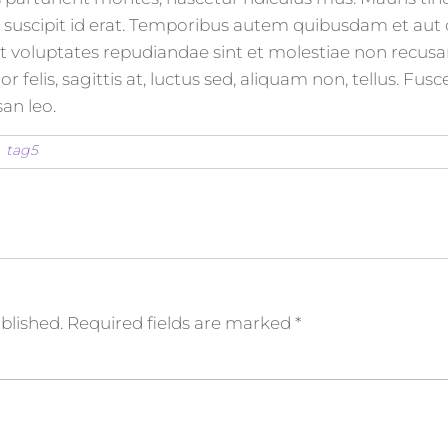
 suscipit id erat. Temporibus autem quibusdam et aut of
 et voluptates repudiandae sint et molestiae non recu
or felis, sagittis at, luctus sed, aliquam non, tellus. F
an leo.
tag5
blished.
Required fields are marked
*