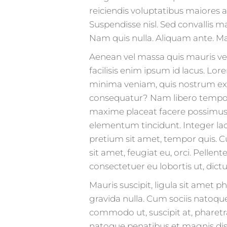
reiciendis voluptatibus maiores a
Suspendisse nisl. Sed convallis m
Nam quis nulla. Aliquam ante. Ma
Aenean vel massa quis mauris vehi
facilisis enim ipsum id lacus. Lo
minima veniam, quis nostrum exer
consequatur? Nam libero tempore
maxime placeat facere possimus,
elementum tincidunt. Integer laci
pretium sit amet, tempor quis. C
sit amet, feugiat eu, orci. Pelle
consectetuer eu lobortis ut, dict
Mauris suscipit, ligula sit amet p
gravida nulla. Cum sociis natoqu
commodo ut, suscipit at, pharetra 
natoque penatibus et magnis dis 