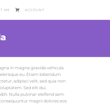
T ME
ACCOUNT
la
magna in magna gravida vehicula.
 scelerisque eu. Etiam bibendum
etur, adipisci velit, sed quia non
uptatem. Sed elit dui,
ibh. Nulla pulvinar eleifend sem.
a consequuntur magni dolores eos