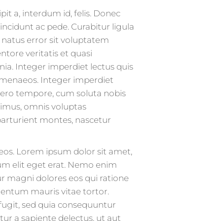
it a, interdum id, felis. Donec
tincidunt ac pede. Curabitur ligula
te natus error sit voluptatem
ore veritatis et quasi
nia. Integer imperdiet lectus quis
 hymenaeos. Integer imperdiet
ibero tempore, cum soluta nobis
simus, omnis voluptas
parturient montes, nascetur
aeos. Lorem ipsum dolor sit amet,
dum elit eget erat. Nemo enim
ur magni dolores eos qui ratione
entum mauris vitae tortor.
fugit, sed quia consequuntur
ur a sapiente delectus, ut aut