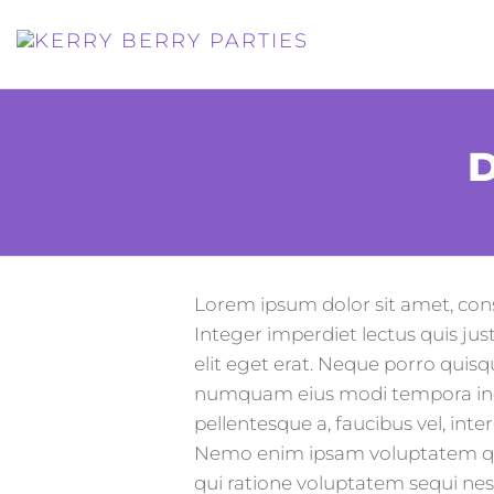
KERRY
Childrens
Party
BERRY
Entertainer
PARTIES
D
Lorem ipsum dolor sit amet, cons
Integer imperdiet lectus quis just
elit eget erat. Neque porro quisq
numquam eius modi tempora inci
pellentesque a, faucibus vel, int
Nemo enim ipsam voluptatem quia
qui ratione voluptatem sequi nes