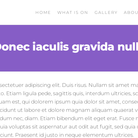
HOME
WHAT IS ON
GALLERY
ABOU
onec iaculis gravida nul
ectetuer adipiscing elit. Duis risus. Nullam sit amet 
o. Etiam ligula pede, sagittis quis, interdum ultricies,
uam est, qui dolorem ipsum quia dolor sit amet, consect
dunt ut labore et dolore magnam aliquam quaerat vol
erdum nec, diam. Etiam bibendum elit eget erat. Fusce n
 voluptas sit aspernatur aut odit aut fugit, sed qui
ciunt. Praesent id justo in neque elementum ultrices.