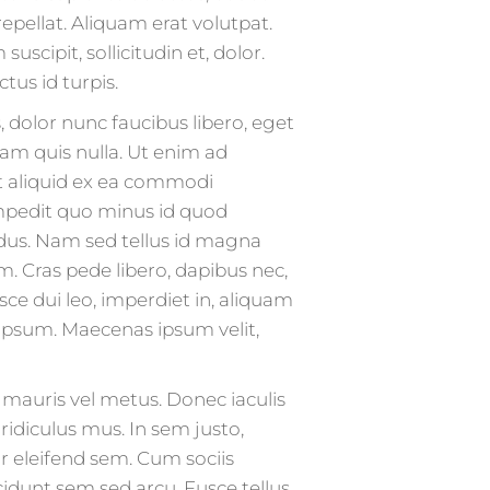
epellat. Aliquam erat volutpat.
cipit, sollicitudin et, dolor.
us id turpis.
 dolor nunc faucibus libero, eget
Nam quis nulla. Ut enim ad
ut aliquid ex ea commodi
mpedit quo minus id quod
dus. Nam sed tellus id magna
m. Cras pede libero, dapibus nec,
ce dui leo, imperdiet in, aliquam
e ipsum. Maecenas ipsum velit,
t mauris vel metus. Donec iaculis
idiculus mus. In sem justo,
nar eleifend sem. Cum sociis
idunt sem sed arcu. Fusce tellus